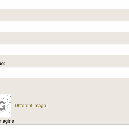
de:
[ Different Image ]
immagine